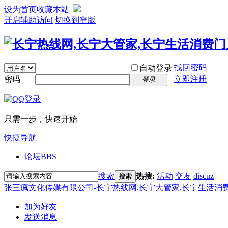
设为首页
收藏本站
开启辅助访问
切换到窄版
找回密码
自动登录
密码
立即注册
登录
只需一步，快速开始
快捷导航
论坛
BBS
搜索
热搜:
活动
交友
discuz
搜索
张三疯文化传媒有限公司-长宁热线网,长宁大管家,长宁生活消
加为好友
发送消息