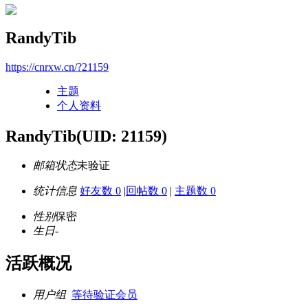
RandyTib
https://cnrxw.cn/?21159
主题
个人资料
RandyTib
(UID: 21159)
邮箱状态
未验证
统计信息
好友数 0
|
回帖数 0
|
主题数 0
性别
保密
生日
-
活跃概况
用户组
等待验证会员