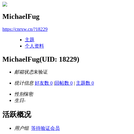
MichaelFug
https://cnrxw.cn/?18229
主题
个人资料
MichaelFug
(UID: 18229)
邮箱状态
未验证
统计信息
好友数 0
|
回帖数 0
|
主题数 0
性别
保密
生日
-
活跃概况
用户组
等待验证会员