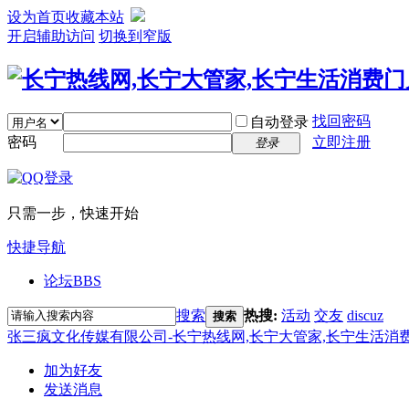
设为首页
收藏本站
开启辅助访问
切换到窄版
找回密码
自动登录
密码
立即注册
登录
只需一步，快速开始
快捷导航
论坛
BBS
搜索
热搜:
活动
交友
discuz
搜索
张三疯文化传媒有限公司-长宁热线网,长宁大管家,长宁生活消
加为好友
发送消息