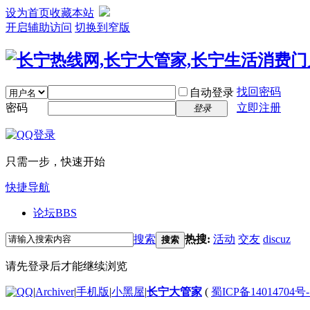
设为首页
收藏本站
开启辅助访问
切换到窄版
找回密码
自动登录
密码
立即注册
登录
只需一步，快速开始
快捷导航
论坛
BBS
搜索
热搜:
活动
交友
discuz
搜索
请先登录后才能继续浏览
|
Archiver
|
手机版
|
小黑屋
|
长宁大管家
(
蜀ICP备14014704号-