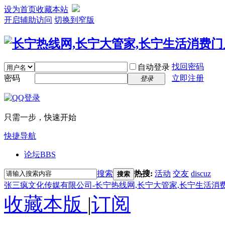
设为首页
收藏本站
开启辅助访问
切换到窄版
找回密码
自动登录
密码
立即注册
登录
只需一步，快速开始
快捷导航
论坛
BBS
搜索
热搜:
活动
交友
discuz
搜索
张三疯文化传媒有限公司-长宁热线网,长宁大管家,长宁生活消
收藏本版
|
订阅